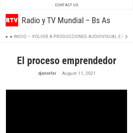
Skip
CONTACT US
to
Radio y TV Mundial – Bs As
content
Site
►►INICIO – VOLVER A PRODUCCIONES AUDIOVISUAL.ES ◄
Navigation
El proceso emprendedor
djennifer
August 11, 2021