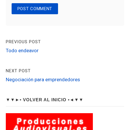
Post
PREVIOUS POST
navigation
Todo endeavor
NEXT POST
Negociación para emprendedores
Sidebar
▼▼►• VOLVER AL INICIO •◄▼▼
Widget
Area