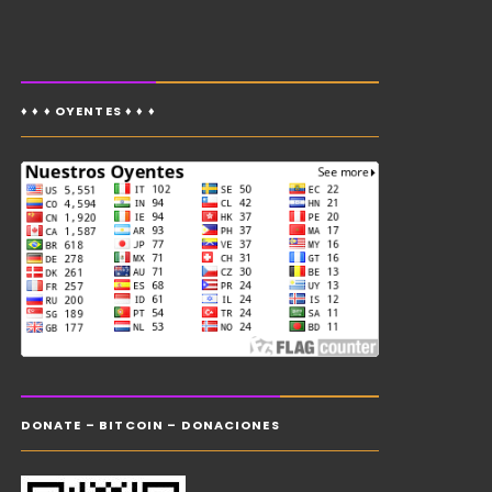
♦ ♦ ♦ OYENTES ♦ ♦ ♦
DONATE – BITCOIN – DONACIONES