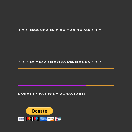
▼▼▼ ESCUCHA EN VIVO – 24 HORAS ▼▼▼
► ►►LA MEJOR MÚSICA DEL MUNDO◄◄ ◄
DONATE – PAY PAL – DONACIONES